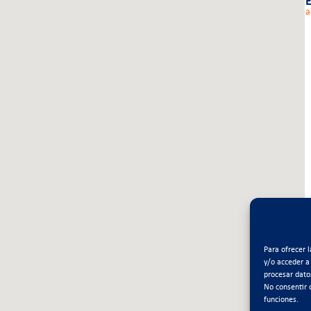
E
a
Para ofrecer 
y/o acceder a
procesar dato
No consentir 
funciones.