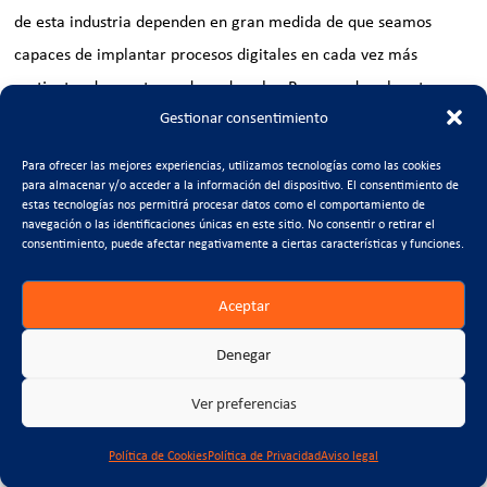
de esta industria dependen en gran medida de que seamos
capaces de implantar procesos digitales en cada vez más
vertientes de nuestra cadena de valor. Para ayudar al sector en
Gestionar consentimiento
este objetivo prioritario, en CTCON contamos con un área de
Construcción Digital que trabaja en las áreas más demandadas
Para ofrecer las mejores experiencias, utilizamos tecnologías como las cookies
por la sociedad y nuestras empresas.
para almacenar y/o acceder a la información del dispositivo. El consentimiento de
estas tecnologías nos permitirá procesar datos como el comportamiento de
Líneas de I+D+i
navegación o las identificaciones únicas en este sitio. No consentir o retirar el
consentimiento, puede afectar negativamente a ciertas características y funciones.
Building Information Modelling
Aceptar
Denegar
IoT y montorización de activos
Ver preferencias
Análisis de Datos
Política de Cookies
Política de Privacidad
Aviso legal