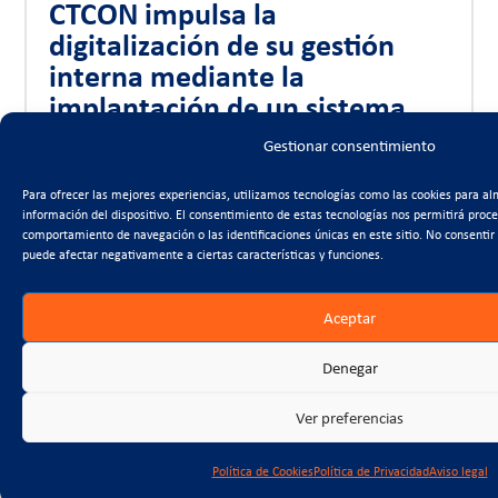
CTCON impulsa la
digitalización de su gestión
interna mediante la
implantación de un sistema
BPM
Gestionar consentimiento
Para ofrecer las mejores experiencias, utilizamos tecnologías como las cookies para al
información del dispositivo. El consentimiento de estas tecnologías nos permitirá proc
comportamiento de navegación o las identificaciones únicas en este sitio. No consentir 
2026-07-17
puede afectar negativamente a ciertas características y funciones.
Entrevista a Antonio Trigueros
en Onda Regional
Aceptar
Denegar
2026-07-10
Ver preferencias
La Asamblea y Foro del 50
aniversario de FRECOM
Política de Cookies
Política de Privacidad
Aviso legal