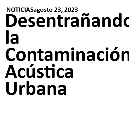
NOTICIAS
agosto 23, 2023
Desentrañand
la
Contaminació
Acústica
Urbana