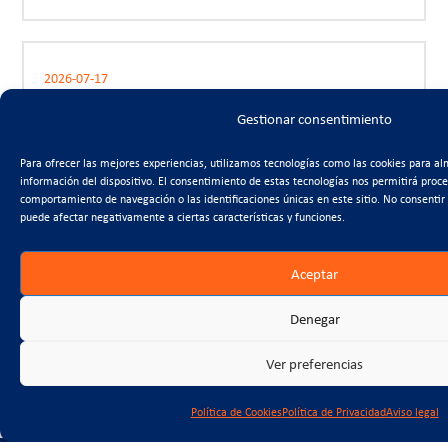
2026-07-17
Entrevista a Antonio Trigueros
Gestionar consentimiento
en Onda Regional
Para ofrecer las mejores experiencias, utilizamos tecnologías como las cookies para al
información del dispositivo. El consentimiento de estas tecnologías nos permitirá proc
comportamiento de navegación o las identificaciones únicas en este sitio. No consentir 
puede afectar negativamente a ciertas características y funciones.
2026-07-10
La Asamblea y Foro del 50
Aceptar
aniversario de FRECOM
muestra la unidad del sector
Denegar
pujante e innovador ante los
retos de la sociedad
Ver preferencias
Política de Cookies
Política de Privacidad
Aviso legal