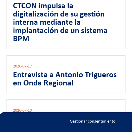
CTCON impulsa la
digitalización de su gestión
interna mediante la
implantación de un sistema
BPM
2026-07-17
Entrevista a Antonio Trigueros
en Onda Regional
2026-07-10
La Asamblea y Foro del 50
Gestionar consentimiento
aniversario de FRECOM