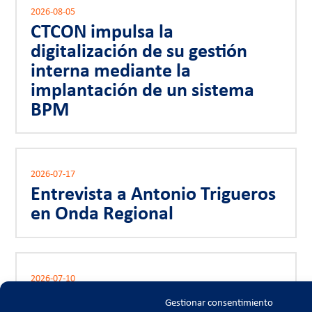
2026-08-05
CTCON impulsa la
digitalización de su gestión
interna mediante la
implantación de un sistema
BPM
2026-07-17
Entrevista a Antonio Trigueros
en Onda Regional
2026-07-10
La Asamblea y Foro del 50
Gestionar consentimiento