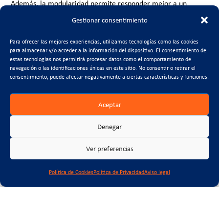
Además, la modularidad permite responder mejor a un
contexto cambiante. Los equipos informáticos evolucionan en
Gestionar consentimiento
ciclos cada vez más cortos. Lo que hoy funciona con una
Para ofrecer las mejores experiencias, utilizamos tecnologías como las cookies
determinada potencia eléctrica o un sistema de refrigeración
para almacenar y/o acceder a la información del dispositivo. El consentimiento de
estas tecnologías nos permitirá procesar datos como el comportamiento de
concreto puede necesitar ajustes en pocos años. Diseñar con
navegación o las identificaciones únicas en este sitio. No consentir o retirar el
módulos facilita sustituir, ampliar o reorganizar partes del
consentimiento, puede afectar negativamente a ciertas características y funciones.
edificio sin intervenir de forma tan profunda sobre la
Aceptar
infraestructura principal.
Denegar
Para la construcción, este escenario abre una línea de trabajo
con mucho recorrido: estructuras prefabricadas, soluciones
Ver preferencias
MEP industrializadas, envolventes más eficientes, gemelos
digitales, control de calidad en fábrica y montaje en seco.
Política de Cookies
Política de Privacidad
Aviso legal
Todo ello puede ayudar a reducir incertidumbres en
proyectos donde los plazos, la seguridad y la fiabilidad son
críticos.