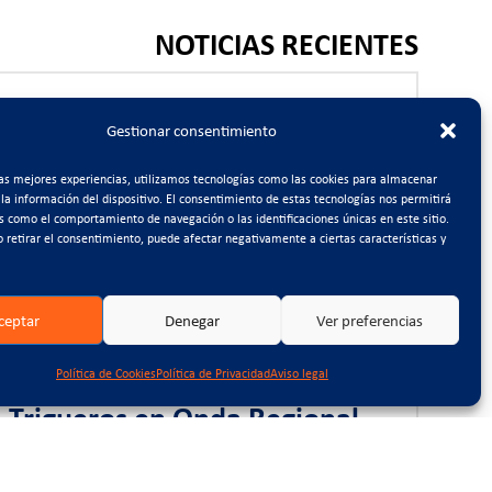
NOTICIAS RECIENTES
2026-08-05
CTCON impulsa la
Gestionar consentimiento
digitalización de su gestión
las mejores experiencias, utilizamos tecnologías como las cookies para almacenar
interna mediante la
 la información del dispositivo. El consentimiento de estas tecnologías nos permitirá
s como el comportamiento de navegación o las identificaciones únicas en este sitio.
implantación de un sistema
o retirar el consentimiento, puede afectar negativamente a ciertas características y
BPM
ceptar
Denegar
Ver preferencias
2026-07-17
Política de Cookies
Política de Privacidad
Aviso legal
Entrevista a Antonio
Trigueros en Onda Regional