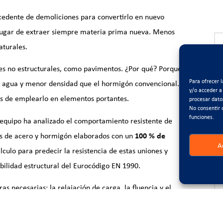
cedente de demoliciones para convertirlo en nuevo
en lugar de extraer siempre materia prima nueva. Menos
aturales.
nes no estructurales, como pavimentos. ¿Por qué? Porque
Para ofrecer 
e agua y menor densidad que el hormigón convencional.
y/o acceder a
es de emplearlo en elementos portantes.
procesar dato
No consentir 
funciones.
equipo ha analizado el comportamiento resistente de
os de acero y hormigón elaborados con un
100 % de
A
culo para predecir la resistencia de estas uniones y
abilidad estructural del Eurocódigo EN 1990.
as necesarias: la relajación de carga, la fluencia y el
studiándose con distintas geometrías y composiciones.