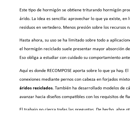
Este tipo de hormigón se obtiene triturando hormigón pro
árido. La idea es sencilla: aprovechar lo que ya existe, 
residuos en vertedero. Menos presión sobre los recursos n
Hasta ahora, su uso se ha limitado sobre todo a aplicacio
el hormigón reciclado suele presentar mayor absorción d
Eso obliga a estudiar con cuidado su comportamiento ant
Aquí es donde RECOMPOSE aporta sobre lo que ya hay. El 
conexiones mediante pernos con cabeza en forjados mixt
áridos reciclados
. También ha desarrollado modelos de cál
avanzar hacia diseños compatibles con los requisitos de fi
El trabajo no cierra todas las preguntas. De hecho, abre otr
comportamiento a largo plazo del material deben seguir e